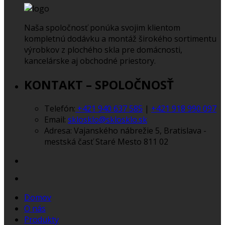
Naša spoločnosť ponúka svojim klientom
kompletnú dodávku a montáž širokého sortimentu
výrobkov z plochého skla pre domácnosti,
kancelárske aj obchodné priestory.
KONTAKT – SPOLOČNOSŤ
Telefón:
+421 940 637 585
|
+421 918 990 097
Email:
sklosklo@sklosklo.sk
Adresa:
Vajanského nábrežie 5, Bratislava -
mestská časť Staré Mesto 811 02
Domov
O nás
Produkty