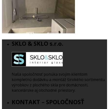
SKLO & SKLO s.r.o.
Naša spoločnosť ponúka svojim klientom
kompletnú dodávku a montáž širokého sortimentu
výrobkov z plochého skla pre domácnosti,
kancelárske aj obchodné priestory.
KONTAKT – SPOLOČNOSŤ